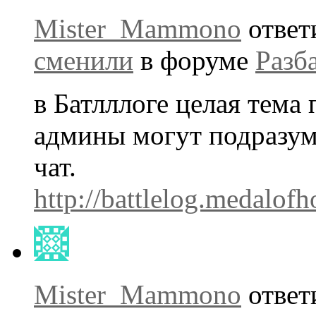
Mister_Mammono
ответ
сменили
в форуме
Разб
в Батлллоге целая тема
админы могут подразуме
чат.
http://battlelog.medalo
Mister_Mammono
ответ