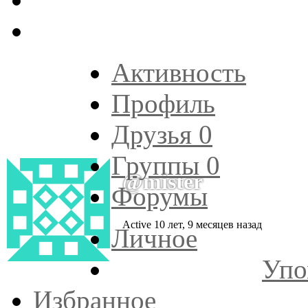
Активность
Профиль
Друзья
0
Группы
0
@mister
Форумы
Active 10 лет, 9 месяцев назад
Личное
Упо
Избранное