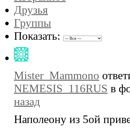
Друзья
Группы
Показать:
Mister_Mammono
ответи
NEMESIS_116RUS
в ф
назад
Наполеону из 5ой приве