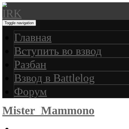
Toggle navigation
Главная
Вступить во взвод
Разбан
Взвод в Battlelog
Форум
Mister_Mammono