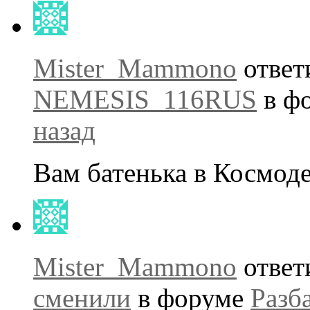
Mister_Mammono
ответи
NEMESIS_116RUS
в ф
назад
Вам батенька в Космоде
Mister_Mammono
ответ
сменили
в форуме
Разб