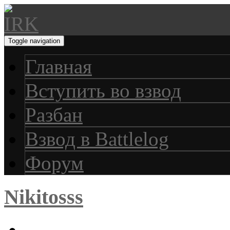
Toggle navigation
Главная
Вступить во взвод
Разбан
Взвод в Battlelog
Форум
Nikitosss