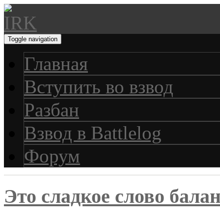
Toggle navigation
Главная
Вступить во взвод
Разбан
Взвод в Battlelog
Форум
Это сладкое слово бала