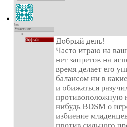
Imp
Участник
Добрый день!
Оффлайн
Часто играю на ваш
нет запретов на ис
время делает его у
балансом ни в какие
и обижаться разучил
противоположную ко
нибудь BDSM о игре
избиение младенцев
против сильного пр