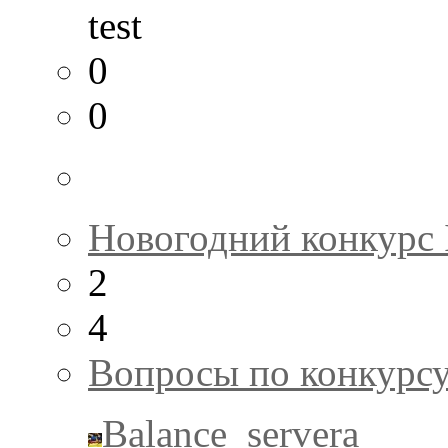
test
0
0
Новогодний конкурс
2
4
Вопросы по конкурс
Balance_servera