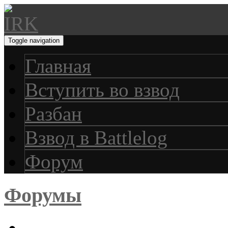
Toggle navigation
Главная
Вступить во взвод
Разбан
Взвод в Battlelog
Форум
Форумы