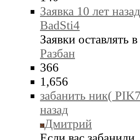
Заявка
10 лет наза
BadSti4
Заявки оставлять 
Разбан
366
1,656
забанить ник( PI
назад
Дмитрий
Если вас забанили,