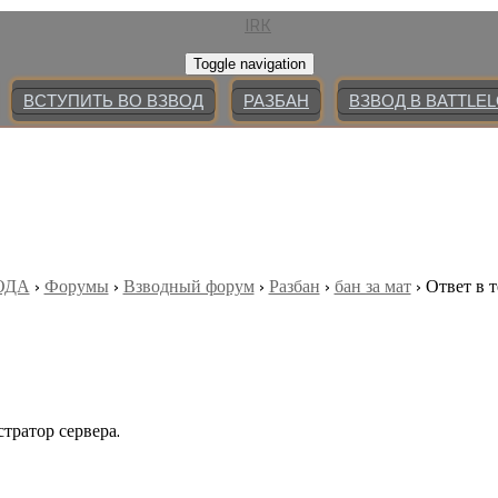
Toggle navigation
ВСТУПИТЬ ВО ВЗВОД
РАЗБАН
ВЗВОД В BATTLE
ОДА
›
Форумы
›
Взводный форум
›
Разбан
›
бан за мат
›
Ответ в т
тратор сервера.