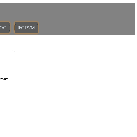
LOG
ФОРУМ
еме: