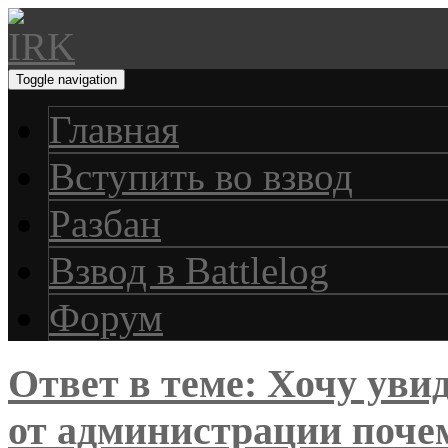
Toggle navigation
Главная
Вступить во взвод
Разбан
Взвод в Battlelog
Форум
Ответ в теме: Хочу уви
от администрации поче