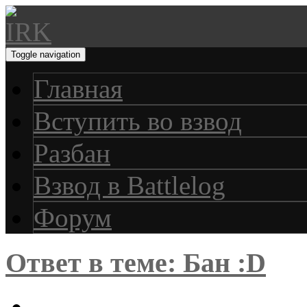
Toggle navigation
Главная
Вступить во взвод
Разбан
Взвод в Battlelog
Форум
Ответ в теме: Бан :D