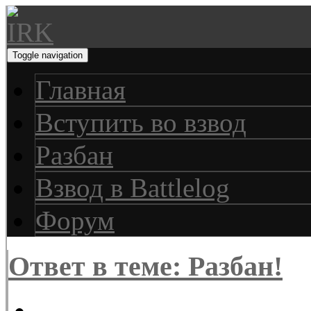
Toggle navigation
Главная
Вступить во взвод
Разбан
Взвод в Battlelog
Форум
Ответ в теме: Разбан!