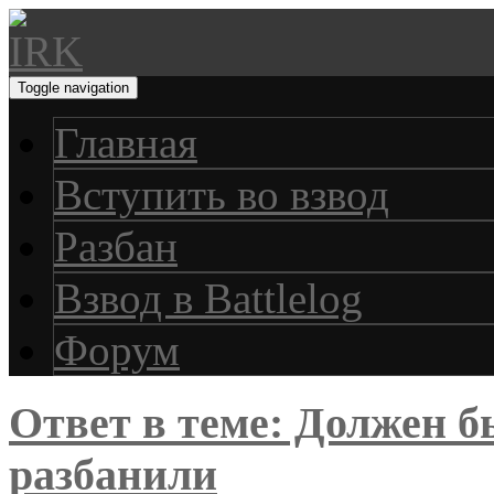
Toggle navigation
Главная
Вступить во взвод
Разбан
Взвод в Battlelog
Форум
Ответ в теме: Должен б
разбанили