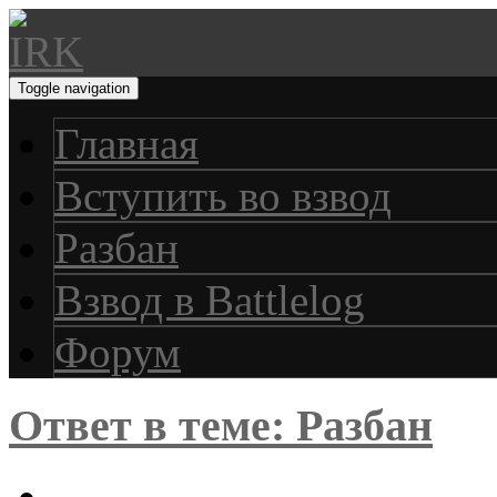
Toggle navigation
Главная
Вступить во взвод
Разбан
Взвод в Battlelog
Форум
Ответ в теме: Разбан