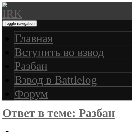
Toggle navigation
Главная
Вступить во взвод
Разбан
Взвод в Battlelog
Форум
Ответ в теме: Разбан