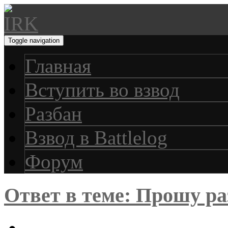
Toggle navigation
Главная
Вступить во взвод
Разбан
Взвод в Battlelog
Форум
Ответ в теме: Прошу р