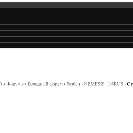
А
›
Форумы
›
Взводный форум
›
Разбан
›
NEMESIS_116RUS
›
От