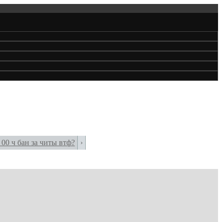
 00 ч бан за читы втф?
›