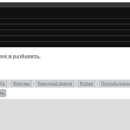
том и разбанить.
ДА
›
Форумы
›
Взводный форум
›
Разбан
›
Просьба показ
ть.