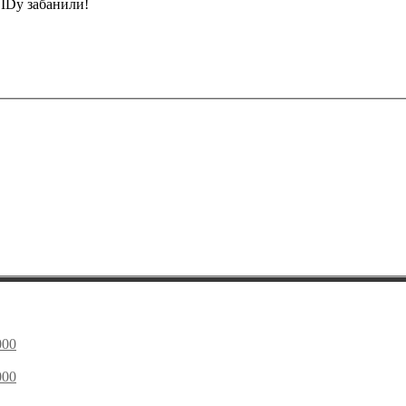
UIDy забанили!
000
000