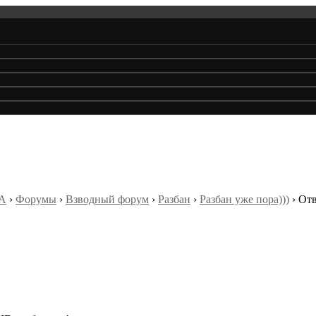
А
›
Форумы
›
Взводный форум
›
Разбан
›
Разбан уже пора)))
›
Отв