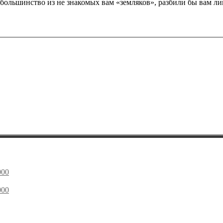
большинство из не знакомых вам «земляков», разбили бы вам лицо
000
000