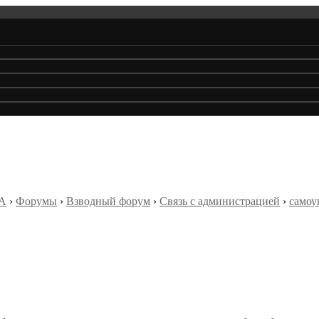
А
›
Форумы
›
Взводный форум
›
Связь с администрацией
›
самоу