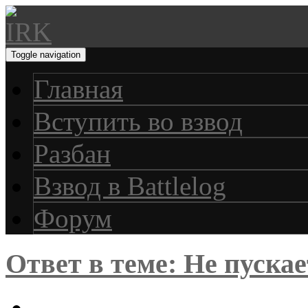
Toggle navigation
Главная
Вступить во взвод
Разбан
Взвод в Battlelog
Форум
Ответ в теме: Не пуска