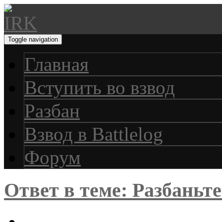
Toggle navigation
Главная
Вступить во взвод
Разбан
Взвод в Battlelog
Форум
Ответ в теме: Разбаньт