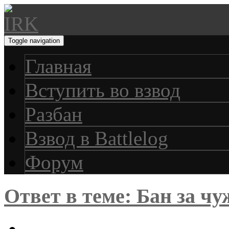
Toggle navigation
Главная
Вступить во взвод
Разбан
Взвод в Battlelog
Форум
Ответ в теме: Бан за чу