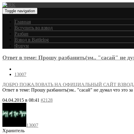
Toggle navigation
Главная
Вступить во взвод
Разбан
Взвод в Battlelog
Форум
Ответ в теме: Прошу разбанить(эм.. "сасай" не д
13007
ДОБРО ПОЖАЛОВАТЬ НА ОФИЦИАЛЬНЫЙ САЙТ ВЗВОД
Ответ в теме: Прошу разбанить(эм.. "сасай" не думал что это з
04.04.2015 в 08:41
#2128
13007
Хранитель