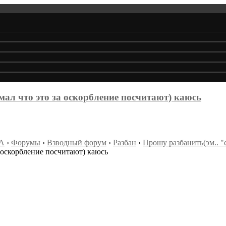
умал что это за оскорбление посчитают) каюсь
А
›
Форумы
›
Взводный форум
›
Разбан
›
Прошу разбанить(эм.. "
а оскорбление посчитают) каюсь