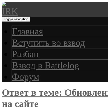
Toggle navigation
Главная
Вступить во взвод
Разбан
Взвод в Battlelog
Форум
Ответ в теме: Обновле
на сайте