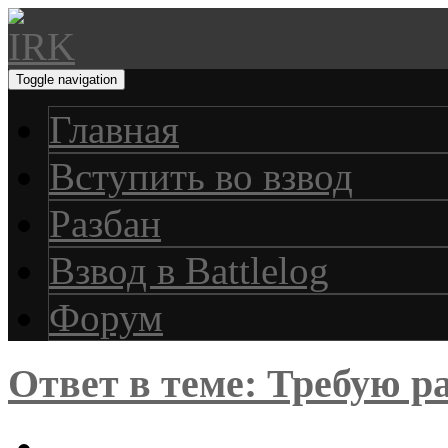
Toggle navigation
Главная
Вступить во взвод
Разбан
Взвод в Battlelog
Форум
Ответ в теме: Требую ра