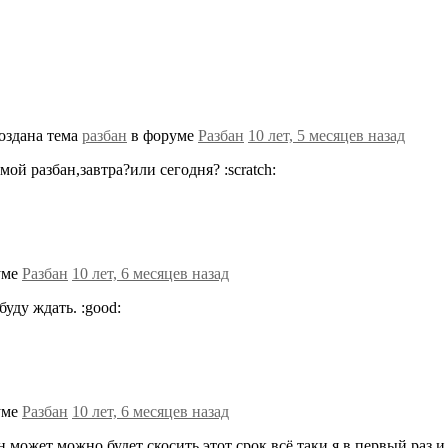
оздана тема
разбан
в форуме
Разбан
10 лет, 5 месяцев назад
ой разбан,завтра?или сегодня? :scratch:
уме
Разбан
10 лет, 6 месяцев назад
буду ждать. :good:
уме
Разбан
10 лет, 6 месяцев назад
мин может можно будет скосить этот срок.всё таки я в первый раз