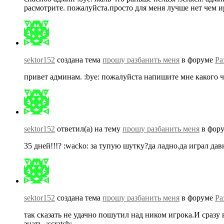
расмотрите. пожалуйста.просто для меня лучше нет чем ирк
sektor152
создана тема
прошу разбанить меня
в форуме
Ра
привет админам. :bye: пожалуйста напишите мне какого чис
sektor152
ответил(а) на тему
прошу разбанить меня
в фор
35 дней!!!? :wacko: за тупую шутку?да ладно.да играл дав
sektor152
создана тема
прошу разбанить меня
в форуме
Ра
так сказать не удачно пошутил над ником игрока.И сразу в
знать. :scratch: