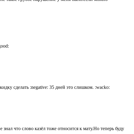
good:
идку сделать :negative: 35 дней это слишком. :wacko:
е знал что слово казёл тоже относится к мату.Но теперь буду