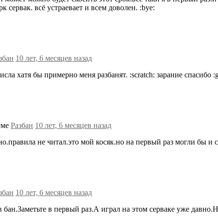
 сервак. всё устраевает и всем доволен. :bye:
збан
10 лет, 6 месяцев назад
ла хатя бы примерно меня разбанят. :scratch: зарание спасибо :
уме
Разбан
10 лет, 6 месяцев назад
но.правила не читал.это мой косяк.но на первый раз могли бы и ск
збан
10 лет, 6 месяцев назад
 бан.Заметьте в первый раз.А играл на этом серваке уже давно.Н