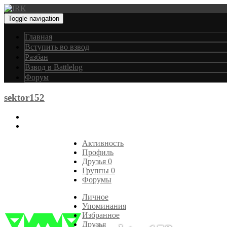
Toggle navigation
Главная
Вступить во взвод
Разбан
Взвод в Battlelog
Форум
sektor152
Активность
Профиль
Друзья
0
Группы
0
Форумы
Личное
Упоминания
Избранное
Друзья