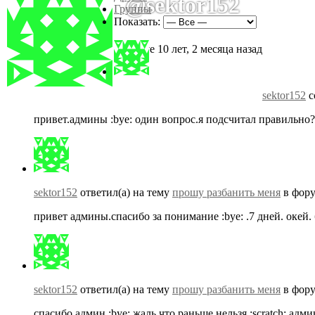
@sektor152
Группы
Показать:
Active 10 лет, 2 месяца назад
sektor152
с
привет.админы :bye: один вопрос.я подсчитал правильно?м
sektor152
ответил(а) на тему
прошу разбанить меня
в фор
привет админы.спасибо за понимание :bye: .7 дней. окей. 
sektor152
ответил(а) на тему
прошу разбанить меня
в фор
спасибо админ :bye: жаль что раньше нельзя :scratch: ад