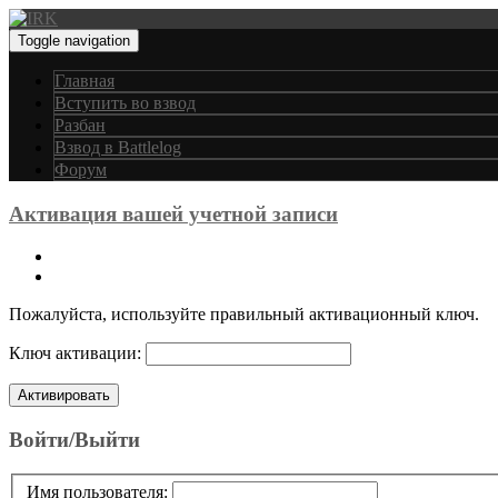
Toggle navigation
Главная
Вступить во взвод
Разбан
Взвод в Battlelog
Форум
Активация вашей учетной записи
Пожалуйста, используйте правильный активационный ключ.
Ключ активации:
Войти/Выйти
Имя пользователя: