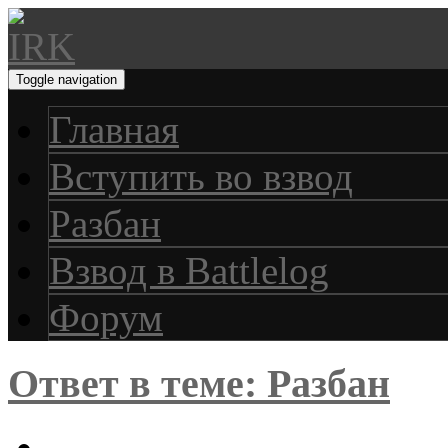
Toggle navigation
Главная
Вступить во взвод
Разбан
Взвод в Battlelog
Форум
Ответ в теме: Разбан