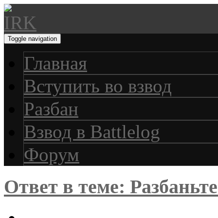
Toggle navigation
Главная
Вступить во взвод
Разбан
Взвод в Battlelog
Форум
Ответ в теме: Разбань