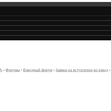
А
›
Форумы
›
Взводный форум
›
Заявки на вступление во взвод
›