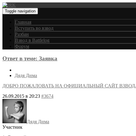
Toggle navigation
Главная
Вступить во взвод
Разбан
Взвод в Battlelog
Форум
Ответ в теме: Заявка
Дядя Дима
ДОБРО ПОЖАЛОВАТЬ НА ОФИЦИАЛЬНЫЙ САЙТ ВЗВОД
26.09.2015 в 20:23
#3674
Дядя Дима
Участник