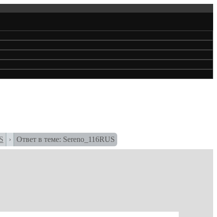
S
›
Ответ в теме: Sereno_116RUS