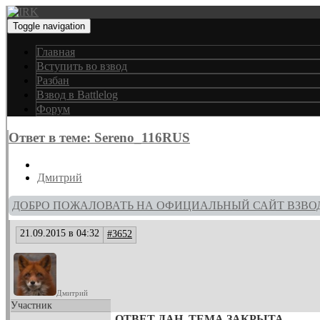
Toggle navigation
Главная
Вступить во взвод
Разбан
Взвод в Battlelog
Форум
Ответ в теме: Sereno_116RUS
Дмитрий
ДОБРО ПОЖАЛОВАТЬ НА ОФИЦИАЛЬНЫЙ САЙТ ВЗВО
21.09.2015 в 04:32
#3652
Дмитрий
Участник
ОТВЕТ ДАН. ТЕМА ЗАКРЫТА.