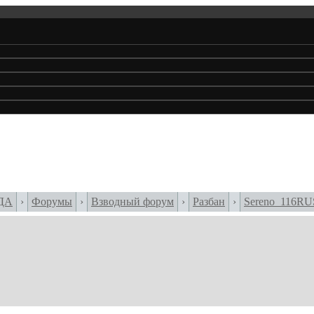
ДА
›
Форумы
›
Взводный форум
›
Разбан
›
Sereno_116RU