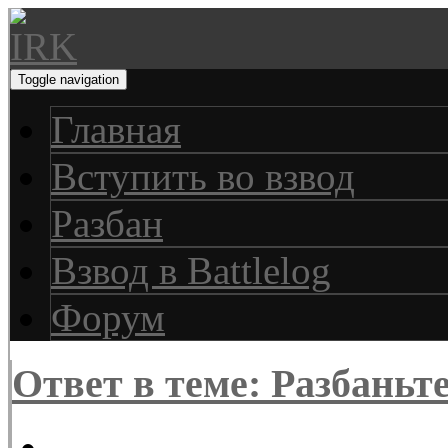
Toggle navigation
Главная
Вступить во взвод
Разбан
Взвод в Battlelog
Форум
Ответ в теме: Разбаньт