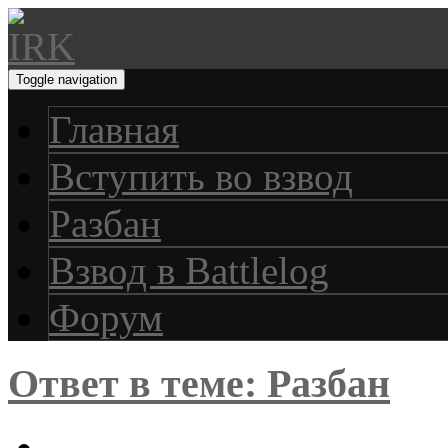
Toggle navigation
Главная
Вступить во взвод
Разбан
Взвод в Battlelog
Форум
Ответ в теме: Разбан