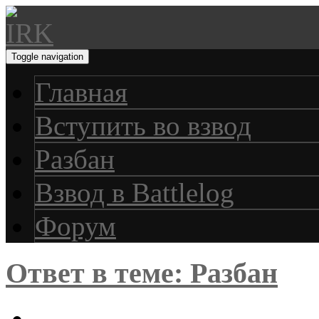
Toggle navigation
Главная
Вступить во взвод
Разбан
Взвод в Battlelog
Форум
Ответ в теме: Разбан