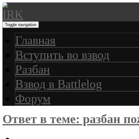
Toggle navigation
Главная
Вступить во взвод
Разбан
Взвод в Battlelog
Форум
Ответ в теме: разбан п