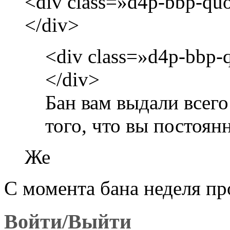
<div class=»d4p-bbp-quot
</div>
<div class=»d4p-bbp-q
</div>
Бан вам выдали всего
того, что вы постоян
Же
С момента бана неделя п
Войти/Выйти