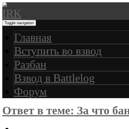
Toggle navigation
Главная
Вступить во взвод
Разбан
Взвод в Battlelog
Форум
Ответ в теме: За что ба